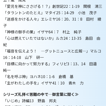
「愛児を神にささげる！？」創世記22：1-19 関根 清三
「タラントンのたとえ」マタイ25：14-29 小池 茂子
「迷惑をかける人々」エレミヤ16：20、31：8 田村 綾
子
「神様の御手の業」イザヤ64：7 村上 純子
「心は燃えていたではないか」ルカ24：13-35 島田 由
紀
「福音を伝えよう！ ―グットニュースと広報―」マルコ
16：14-18 山下 研一
「目標に向かって努力する」フィリピ3：13、14 田邉
純一
「名を呼ぶ神」ヨハネ10：1-6 倉橋 基
「主がわたしの手を」イザヤ41：10 青木 力
シリーズ礼拝≪苦難の中で―御言葉に聞く≫
「いじめ」詩編13 野島 邦夫