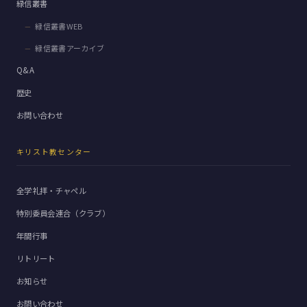
緑信叢書
緑信叢書WEB
緑信叢書アーカイブ
Q&A
歴史
お問い合わせ
キリスト教センター
全学礼拝・チャペル
特別委員会連合（クラブ）
年間行事
リトリート
お知らせ
お問い合わせ