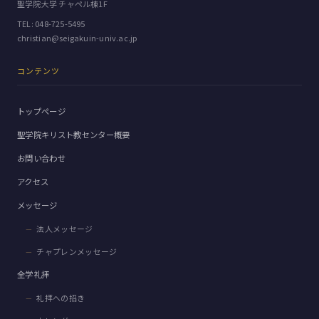
聖学院大学 チャペル棟1F
TEL:
048-725-5495
christian@seigakuin-univ.ac.jp
コンテンツ
トップページ
聖学院キリスト教センター概要
お問い合わせ
アクセス
メッセージ
法人メッセージ
チャプレンメッセージ
全学礼拝
礼拝への招き