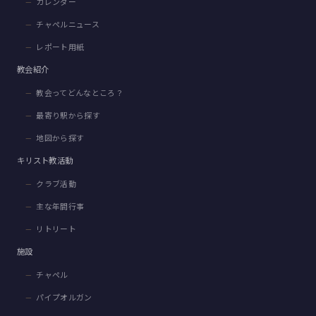
カレンダー
チャペルニュース
レポート用紙
教会紹介
教会ってどんなところ？
最寄り駅から探す
地図から探す
キリスト教活動
クラブ活動
主な年間行事
リトリート
施設
チャペル
パイプオルガン