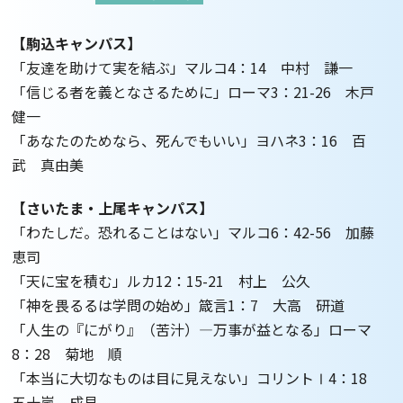
【駒込キャンパス】
「友達を助けて実を結ぶ」マルコ4：14 中村 謙一
「信じる者を義となさるために」ローマ3：21-26 木戸
健一
「あなたのためなら、死んでもいい」ヨハネ3：16 百
武 真由美
【さいたま・上尾キャンパス】
「わたしだ。恐れることはない」マルコ6：42-56 加藤
恵司
「天に宝を積む」ルカ12：15-21 村上 公久
「神を畏るるは学問の始め」箴言1：7 大高 研道
「人生の『にがり』（苦汁）―万事が益となる」ローマ
8：28 菊地 順
「本当に大切なものは目に見えない」コリントⅠ4：18
五十嵐 成見