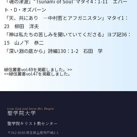
「魂の津波」“Tsunami of Soul”マタイ4：1-11 エバー
ト・D・オズバーン
「天、共にあり ―中村哲とアフガニスタン」マタイ1：
23 柳田 洋夫
「神は私たちの苦しみを聞いていてくださる」ヨブ記36：
15 山ノ下 恭二
「深い淵の底から」詩編130：1-2 石田 学
緑信叢書vol.49を掲載しました。
>>
<<
緑信叢書vol.47を掲載しました。
Love God and Serve His People
聖学院大学
聖学院キリスト教センター
〒362-8585 埼玉県上尾市戸崎1-1