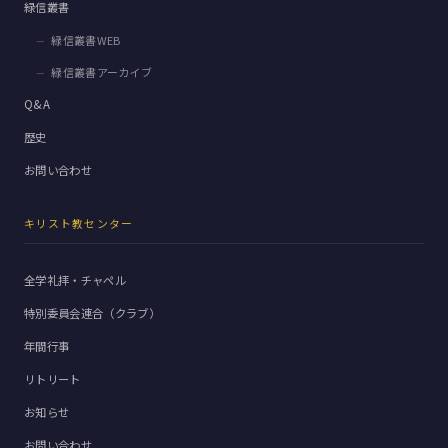
緑信叢書
緑信叢書WEB
緑信叢書アーカイブ
Q&A
歴史
お問い合わせ
キリスト教センター
全学礼拝・チャペル
特別委員会連合（クラブ）
年間行事
リトリート
お知らせ
お問い合わせ