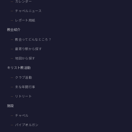
カレンダー
チャペルニュース
レポート用紙
教会紹介
教会ってどんなところ？
最寄り駅から探す
地図から探す
キリスト教活動
クラブ活動
主な年間行事
リトリート
施設
チャペル
パイプオルガン