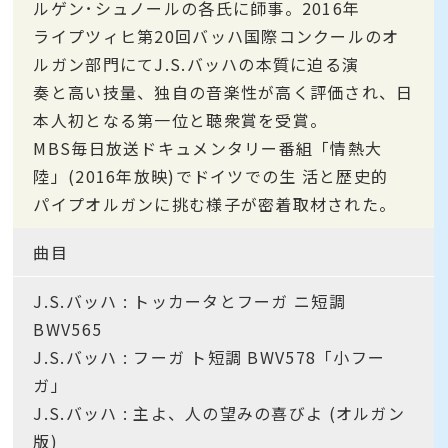
ルゲン･シュノールの各氏に師事。2016年
ライプツィヒ第20回バッハ国際コンクールのオ
ルガン部門にてJ.S.バッハの本質に迫る演
奏と高い技量、独自の音楽性が高く評価され、日
本人初となる第一位と聴衆賞を受賞。
MBS毎日放送ドキュメンタリー番組「情熱大
陸」(2016年放映)でドイツでの生 活と歴史的
パイプオルガンに挑む様子が密着取材された。
曲目
J.S.バッハ : トッカータとフーガ ニ短調
BWV565
J.S.バッハ : フーガ ト短調 BWV578「小フー
ガ」
J.S.バッハ : 主よ、人の望みの喜びよ (オルガン
版)