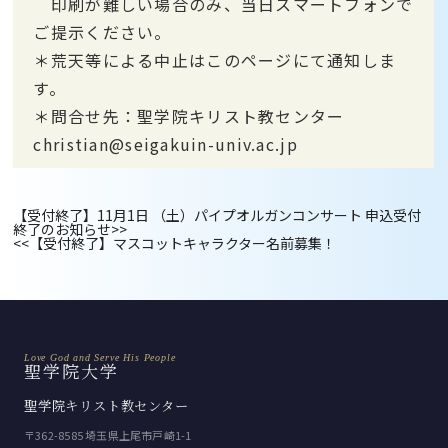
印刷が難しい場合のみ、
当日スマートフォンで
ご提示ください。
＊荒天等による中止はこのページにて通知しま
す。
＊問合せ先：聖学院キリスト教センター
christian@seigakuin-univ.ac.jp
【受付終了】11月1日 （土）パイプオルガンコンサート 申込受付
終了のお知らせ
>>
<<
【受付終了】マスコットキャラクター名前募集！
Love God and Serve His People
聖学院大学
聖学院キリスト教センター
〒362-8585 埼玉県上尾市戸崎1-1