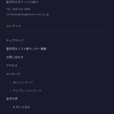
聖学院大学 チャペル棟1F
TEL:
048-725-5495
christian@seigakuin-univ.ac.jp
コンテンツ
トップページ
聖学院キリスト教センター概要
お問い合わせ
アクセス
メッセージ
法人メッセージ
チャプレンメッセージ
全学礼拝
礼拝への招き