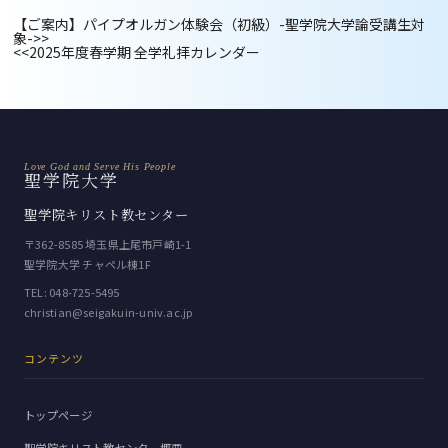
【ご案内】パイプオルガン体験会（初級）-聖学院大学論受講生対
象-
>>
<<
2025年度春学期 全学礼拝カレンダー
Love God and Serve His People
聖学院大学
聖学院キリスト教センター
〒362-8585 埼玉県上尾市戸崎1-1
聖学院大学 チャペル棟1F
TEL:
048-725-5495
christian@seigakuin-univ.ac.jp
コンテンツ
トップページ