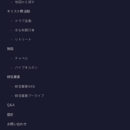
地図から探す
キリスト教活動
クラブ活動
主な年間行事
リトリート
施設
チャペル
パイプオルガン
緑信叢書
緑信叢書WEB
緑信叢書アーカイブ
Q&A
歴史
お問い合わせ