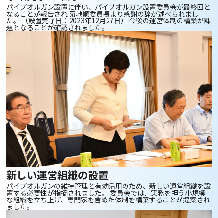
パイプオルガン設置に伴い、パイプオルガン設置委員会が最終回と
なることが報告され 菊地順委員長より感謝の辞が述べられまし
た。 （設置完了日：2023年12月27日） 今後の運営体制の構築が課
題となることが確認されました。
新しい運営組織の設置
パイプオルガンの維持管理と有効活用のため、新しい運営組織を設
置する必要性が指摘されました。 委員会では、実務を担う小規模
な組織を立ち上げ、専門家を含めた体制を構築することが提案され
ました。