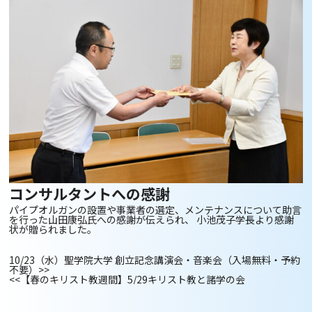
コンサルタントへの感謝
パイプオルガンの設置や事業者の選定、メンテナンスについて助言
を行った山田康弘氏への感謝が伝えられ、 小池茂子学長より感謝
状が贈られました。
10/23（水）聖学院大学 創立記念講演会・音楽会（入場無料・予約
不要）
>>
<<
【春のキリスト教週間】5/29キリスト教と諸学の会