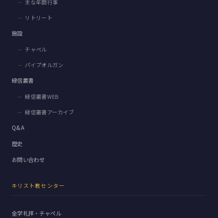
主な年間行事
リトリート
施設
チャペル
パイプオルガン
緑信叢書
緑信叢書WEB
緑信叢書アーカイブ
Q&A
歴史
お問い合わせ
キリスト教センター
全学礼拝・チャペル