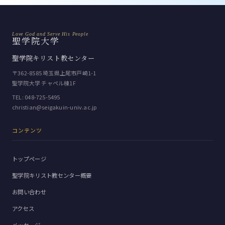
Love God and Serve His People
聖学院大学
聖学院キリスト教センター
〒362-8585 埼玉県上尾市戸崎1-1
聖学院大学 チャペル棟1F
TEL:
048-725-5495
christian@seigakuin-univ.ac.jp
コンテンツ
トップページ
聖学院キリスト教センター概要
お問い合わせ
アクセス