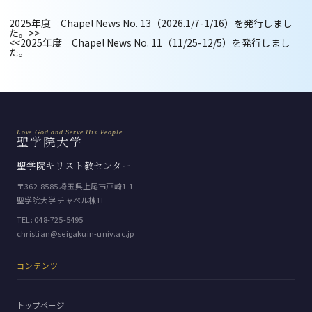
2025年度 Chapel News No. 13（2026.1/7-1/16）を発行しまし
た。
>>
<<
2025年度 Chapel News No. 11（11/25-12/5）を発行しまし
た。
Love God and Serve His People
聖学院大学
聖学院キリスト教センター
〒362-8585 埼玉県上尾市戸崎1-1
聖学院大学 チャペル棟1F
TEL:
048-725-5495
christian@seigakuin-univ.ac.jp
コンテンツ
トップページ