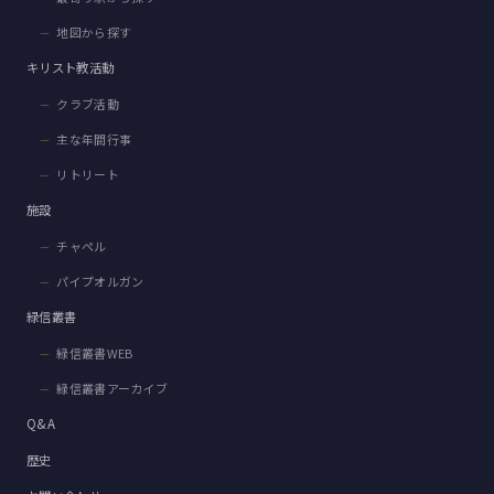
地図から探す
キリスト教活動
クラブ活動
主な年間行事
リトリート
施設
チャペル
パイプオルガン
緑信叢書
緑信叢書WEB
緑信叢書アーカイブ
Q&A
歴史